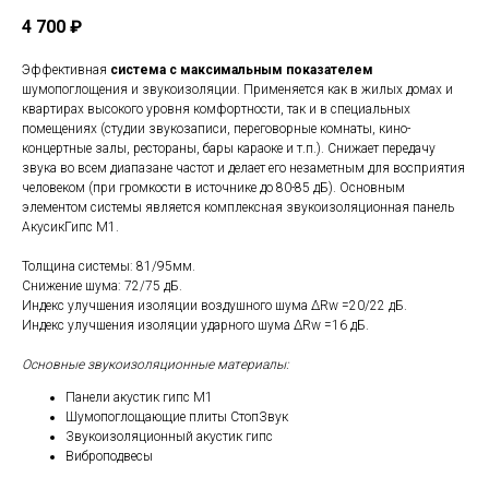
4 700
₽
Эффективная
система с максимальным показателем
шумопоглощения и звукоизоляции. Применяется как в жилых домах и
квартирах высокого уровня комфортности, так и в специальных
помещениях (студии звукозаписи, переговорные комнаты, кино-
концертные залы, рестораны, бары караоке и т.п.). Снижает передачу
звука во всем диапазане частот и делает его незаметным для восприятия
человеком (при громкости в источнике до 80-85 дБ). Основным
элементом системы является комплексная звукоизоляционная панель
АкусикГипс М1.
Толщина системы: 81/95мм.
Снижение шума: 72/75 дБ.
Индекс улучшения изоляции воздушного шума ΔRw =20/22 дБ.
Индекс улучшения изоляции ударного шума ΔRw =16 дБ.
Основные звукоизоляционные материалы:
Панели акустик гипс М1
Шумопоглощающие плиты СтопЗвук
Звукоизоляционный акустик гипс
Виброподвесы