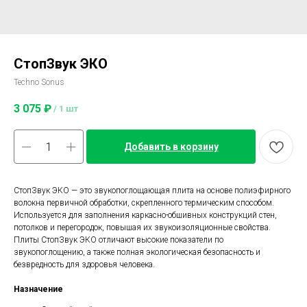
СтопЗвук ЭКО
Techno Sonus
3 075
₽
/
1 шт
Добавить в корзину
СтопЗвук ЭКО — это звукопоглощающая плита на основе полиэфирного
волокна первичной обработки, скрепленного термическим способом.
Используется для заполнения каркасно-обшивных конструкций стен,
потолков и перегородок, повышая их звукоизоляционные свойства.
Плиты СтопЗвук ЭКО отличают высокие показатели по
звукопоглощению, а также полная экологическая безопасность и
безвредность для здоровья человека.
Назначение