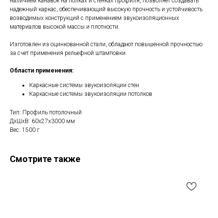
наличием канавок на полках и стенках профиля, позволяет создавать
надежный каркас, обеспечивающий высокую прочность и устойчивость
возводимых конструкций с применением звукоизоляционных
материалов высокой массы и плотности.
Изготовлен из оцинкованной стали, обладают повышенной прочностью
за счет применения рельефной штамповки.
Области применения:
Каркасные системы звукоизоляции стен
Каркасные системы звукоизоляции потолков
Тип: Профиль потолочный
ДxШxВ: 60x27x3000 мм
Вес: 1500 г
Смотрите также