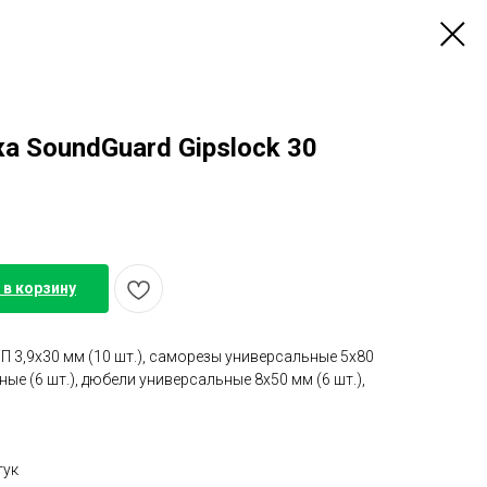
 SoundGuard Gipslock 30
 в корзину
П 3,9х30 мм (10 шт.), саморезы универсальные 5х80
ные (6 шт.), дюбели универсальные 8x50 мм (6 шт.),
тук