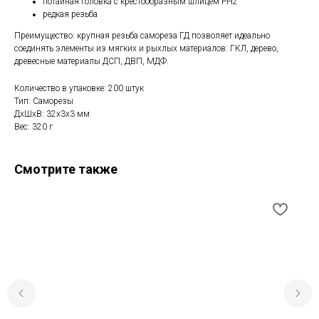
потайная головка с крестообразным шлицем PH2
редкая резьба
Преимущество: крупная резьба самореза ГД позволяет идеально
соединять элементы из мягких и рыхлых материалов: ГКЛ, дерево,
древесные материалы ДСП, ДВП, МДФ.
Количество в упаковке: 200 штук
Тип: Саморезы
ДxШxВ: 32x3x3 мм
Вес: 320 г
Смотрите также