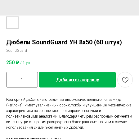
Дюбели SoundGuard УН 8х50 (60 штук)
SoundGuard
250
₽
/
1 уп
Добавить в корзину
Распорный дюбель изготовлен из высококачественного полиамида
(нейлона). Имеет увеличенный срок службы и улучшенные механические
характеристики по сравнению с полипропиленовыми и
полиэтиленовыми аналогами. Благодаря четырем распорным сегментам
силы внутри отверстия распределены более равномерно, чем в случае
использования 2- или 3-сегментных дюбелей.