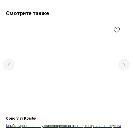
Смотрите также
Соноплат Комби
Те
Комбинированная звукоизоляционная панель, которая используется
Рул
для быстрого и комфортного монтажа тонких бескаркасных систем