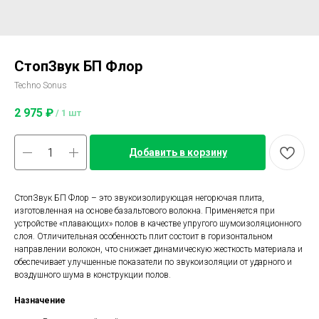
СтопЗвук БП Флор
Techno Sonus
2 975
₽
/
1 шт
Добавить в корзину
СтопЗвук БП Флор – это звукоизолирующая негорючая плита,
изготовленная на основе базальтового волокна. Применяется при
устройстве «плавающих» полов в качестве упругого шумоизоляционного
слоя. Отличительная особенность плит состоит в горизонтальном
направлении волокон, что снижает динамическую жесткость материала и
обеспечивает улучшенные показатели по звукоизоляции от ударного и
воздушного шума в конструкции полов.
Назначение