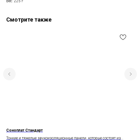
Вес: 225 г
Смотрите также
Соноплат Стандарт
Те
Тонкие и тяжелые звукоизоляционные панели, которые состоят из
Тер