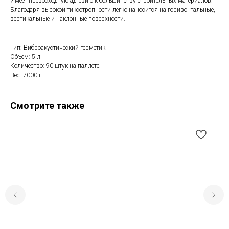
Имеет превосходную адгезию к большинству строительных материалов.
Благодаря высокой тиксотропности легко наносится на горизонтальные,
вертикальные и наклонные поверхности.
Тип: Виброакустический герметик
Объем: 5 л
Количество: 90 штук на паллете.
Вес: 7000 г
Смотрите также