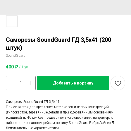
Саморезы SoundGuard ГД 3,5х41 (200
штук)
SoundGuard
400
₽
/
1 уп
Добавить в корзину
Саморезы SoundGuard ГД 3,5х41
Применяются для крепления материалов и легких конструкций
(гипсокартон, деревянные детали и пр.) к деревянным основаниям
толщиной до 40 мм без предварительного сверления, например, к
виброизолированным рейкам по типу SoundGuard ВиброЛайнер Д.
Дополнительные характеристики: