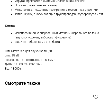
Упругая прокладка в системах «плавающих» стяжек
Потолки (подвесные, натяжные)
Межэтажные, чердачные перекрытия в деревянных строениях
Тепло-, шумо-, виброизоляция трубопроводов, водопроводов и т.п.
Состав
Иглопробивной калиброванный мат из минерального волокна
(звукопоглощение, вибродемпфирование)
Защитная оболочка из спанбонда
Тип: Материал для звукоизоляции
Lnw: 28 дБ
Поверхностная плотность: 1.16 кг/м²
ДxШxВ: 10000x1500x10 мм
Вес: 18000 г
Смотрите также