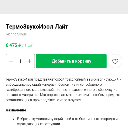
ТермоЗвукоИзол Лайт
Techno Sonus
6 475
₽
/
1 шт
Добавить в корзину
ТермоЗвукоИзол представляет собой трехслойный звукоизолирующий и
вибродемпфирующий материал. Состоит из иглопробивного
калиброванного мата высокой плотности, заключенного в оболочку из
нетканого материала. Мат спрессован механическим способом, вредных
составляющих в производстве не используется.
Назначение
Вибро- и шумоизолирующий слой в любых типах перегородок и
ограждающих конструкций