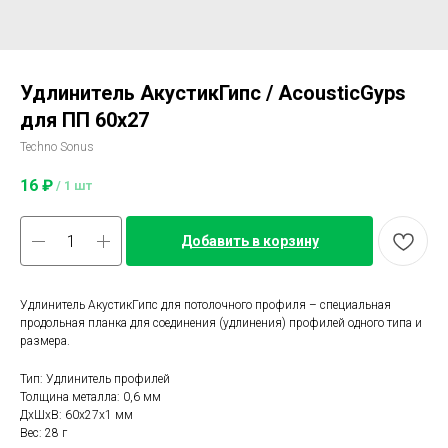
Удлинитель АкустикГипс / AcousticGyps
для ПП 60х27
Techno Sonus
16
₽
/
1 шт
Добавить в корзину
Удлинитель АкустикГипс для потолочного профиля – специальная
продольная планка для соединения (удлинения) профилей одного типа и
размера.
Тип: Удлинитель профилей
Толщина металла: 0,6 мм
ДxШxВ: 60x27x1 мм
Вес: 28 г