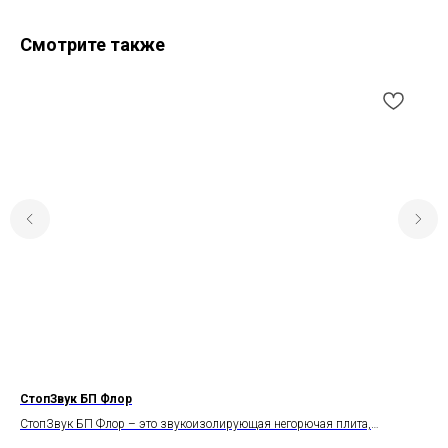
Смотрите также
СтопЗвук БП Флор
Те
СтопЗвук БП Флор – это звукоизолирующая негорючая плита,
Рул
изготовленная на основе базальтового волокна.