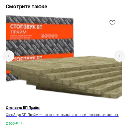
Смотрите также
Стопзвук БП Прайм
ГКЛ
СтопЗвук БП Прайм — это тонкие плиты на основе высококачественного
ГКЛ
базальтового волокна
пре
2 650
₽
92
/
1 шт