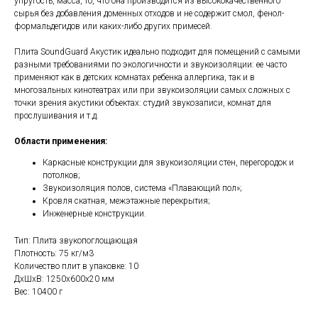
упругость, масса, то, что она производится из высококачественного
сырья без добавления доменных отходов и не содержит смол, фенол-
формальдегидов или каких-либо других примесей.
Плита SoundGuard Акустик идеально подходит для помещений с самыми
разными требованиями по экологичности и звукоизоляции: ее часто
применяют как в детских комнатах ребенка аллергика, так и в
многозальных кинотеатрах или при звукоизоляции самых сложных с
точки зрения акустики объектах: студий звукозаписи, комнат для
прослушивания и т.д.
Области применения:
Каркасные конструкции для звукоизоляции стен, перегородок и
потолков;
Звукоизоляция полов, система «Плавающий пол»;
Кровля скатная, межэтажные перекрытия;
Инженерные конструкции.
Тип: Плита звукопоглощающая
Плотность: 75 кг/м3
Количество плит в упаковке: 10
ДxШxВ: 1250x600x20 мм
Вес: 10400 г