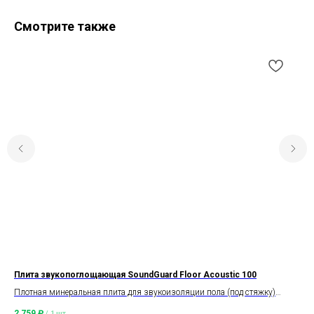
Смотрите также
Плита звукопоглощающая SoundGuard Floor Acoustic 100
Зв
Плотная минеральная плита для звукоизоляции пола (под стяжку)
Зву
плотностью 100 кг/м3
2 759
₽
87
/
1 шт