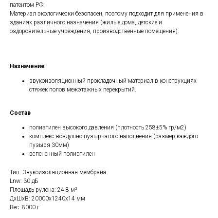
патентом РФ.
Материал экологически безопасен, поэтому подходит для применения в
зданиях различного назначения (жилые дома, детские и
оздоровительные учреждения, производственные помещения).
Назначение
звукоизоляционный прокладочный материал в конструкциях
стяжек полов межэтажных перекрытий.
Состав
полиэтилен высокого давления (плотность 258±5% гр/м2)
комплекс воздушно-пузырчатого наполнения (размер каждого
пузыря 30мм)
вспененный полиэтилен
Тип: Звукоизоляционная мембрана
Lnw: 30 дБ
Площадь рулона: 24.8 м²
ДxШxВ: 20000x1240x14 мм
Вес: 8000 г