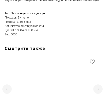
звука в порах материала обеспечивается дополнительное снижение шума.
Тип: Плита звукопоглощающая
Площадь: 2,4 кв. м
Плотность: 50 кг/м3
Количество плит в упаковке: 4
ДxШxВ: 1000x600x50 мм
Вес: 6000 г
Смотрите также