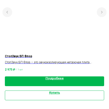
СтопЗвук БП Флор
Зв
СтопЗвук БП Флор – это звукоизолирующая негорючая плита,
Рул
изготовленная на основе базальтового волокна.
2 975
₽
3 9
/
1 шт
Подробнее
Купить