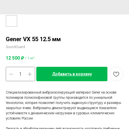
Gener VX 55 12.5 мм
SoundGuard
12 500
₽
/
1 м²
Добавить в корзину
Специализированный виброизолирующий материал Gener на основе
полимеров полиолифиновой группы производится по уникальной
технологии, которая позволяет получить заданную структуру и размеры
закрытых ячеек. Виброматы демонстрируют выдающиеся показатели
устойчивости к динамическим нагрузкам в суровых климатических
условиях России.
Легкость в обработке резанием даёт возможность изготовить требуемые