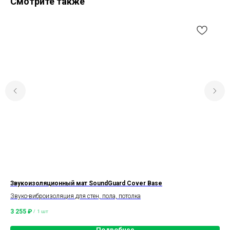
Смотрите также
Звукоизоляционный мат SoundGuard Cover Base
Тек
Звуко-виброизоляция для стен, пола, потолка
Рул
3 255
₽
19 
/
1 шт
Подробнее