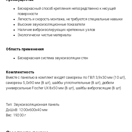
Бескаркасный способ крепления непосредственно к несущей
поверхности
Легкость и скорость монтажа, не требуются специальные навыки
Высокие звукоизоляционные показатели
Наличие виброизолирующих крепежных узлов
Экологически чистые материалы
Область применения
Бескаркасная система звукоизоляции стен
Комплектность
Вместе с панелью в комплект входят саморезы по ГВЛ 3,9х30 мм (10 шт),
саморезы 5,0х90 мм (8 шт), шайбы уплотнительные (8 шт), дюбели
универсальные Fischer UX 8x50 мм (8 шт), шайбы виброгасящие (8 шт)
Тип: Звукоизоляционная панель
ДxШxВ: 1200x600x40 мм
Вес: 19200 г