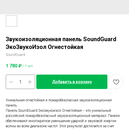
Звукоизоляционная панель SoundGuard
ЭкоЗвукоИзол Огнестойкая
SoundGuard
1 780
₽
/
1 шт
Добавить в корзину
Уникальная огнестойкая и пожаробезопасная звукоизоляционная
панель.
Панель SoundGuard Экозвукоизол Огнестойкая − это уникальный
российский пожаробезопасный звукоизоляционный материал. Панели
обеспечивают многократное уменьшение ударной и звуковой энергии
волны во всем диапазоне частот. Этот результат достигается за счет