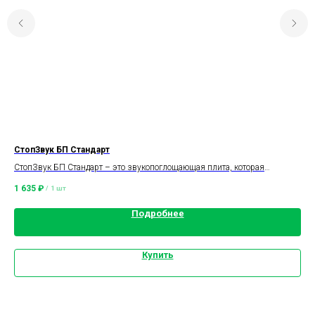
СтопЗвук БП Стандарт
Пл
СтопЗвук БП Стандарт – это звукопоглощающая плита, которая
Баз
выпускается на основе базальтового волокна.
(ка
1 635
₽
1 3
/
1 шт
Подробнее
Купить