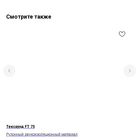
Смотрите также
Тексаунд FT 75
Па
Рулонный звукоизоляционный материал
Аку