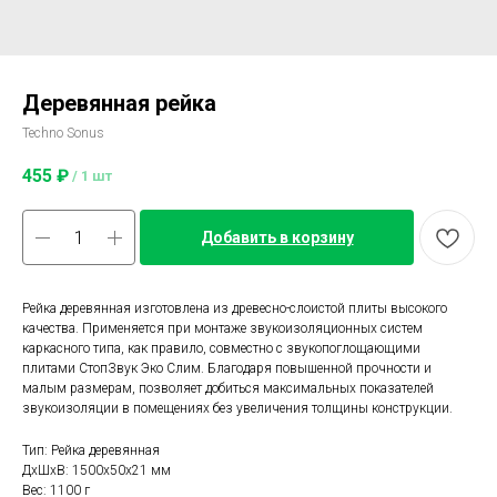
Деревянная рейка
Techno Sonus
455
₽
/
1 шт
Добавить в корзину
Рейка деревянная изготовлена из древесно-слоистой плиты высокого
качества. Применяется при монтаже звукоизоляционных систем
каркасного типа, как правило, совместно с звукопоглощающими
плитами СтопЗвук Эко Слим. Благодаря повышенной прочности и
малым размерам, позволяет добиться максимальных показателей
звукоизоляции в помещениях без увеличения толщины конструкции.
Тип: Рейка деревянная
ДxШxВ: 1500x50x21 мм
Вес: 1100 г