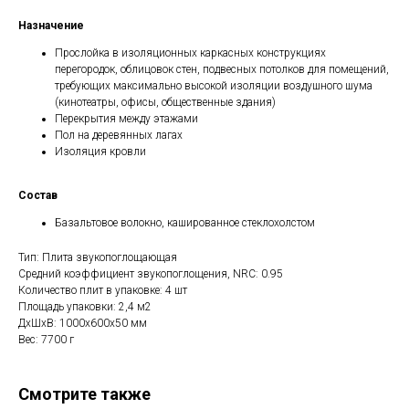
Назначение
Прослойка в изоляционных каркасных конструкциях
перегородок, облицовок стен, подвесных потолков для помещений,
требующих максимально высокой изоляции воздушного шума
(кинотеатры, офисы, общественные здания)
Перекрытия между этажами
Пол на деревянных лагах
Изоляция кровли
Состав
Базальтовое волокно, кашированное стеклохолстом
Тип: Плита звукопоглощающая
Средний коэффициент звукопоглощения, NRC: 0.95
Количество плит в упаковке: 4 шт
Площадь упаковки: 2,4 м2
ДxШxВ: 1000x600x50 мм
Вес: 7700 г
Смотрите также