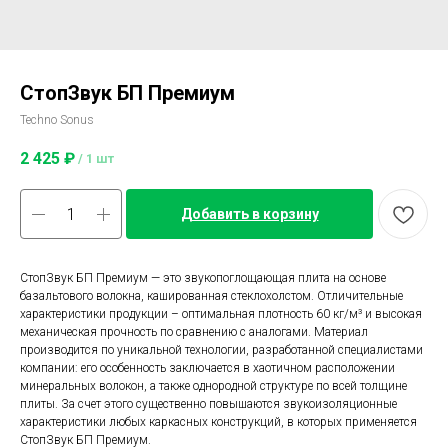
СтопЗвук БП Премиум
Techno Sonus
2 425
₽
/
1 шт
Добавить в корзину
СтопЗвук БП Премиум — это звукопоглощающая плита на основе
базальтового волокна, кашированная стеклохолстом. Отличительные
характеристики продукции – оптимальная плотность 60 кг/м³ и высокая
механическая прочность по сравнению с аналогами. Материал
производится по уникальной технологии, разработанной специалистами
компании: его особенность заключается в хаотичном расположении
минеральных волокон, а также однородной структуре по всей толщине
плиты. За счет этого существенно повышаются звукоизоляционные
характеристики любых каркасных конструкций, в которых применяется
СтопЗвук БП Премиум.