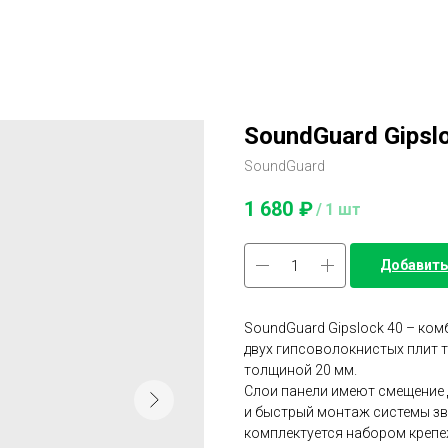
SoundGuard Gipsl
SoundGuard
1 680
₽
/
1 шт
Добавить
SoundGuard Gipslock 40 – ко
двух гипсоволокнистых плит 
толщиной 20 мм.
Слои панели имеют смещение 
и быстрый монтаж системы з
комплектуется набором крепе