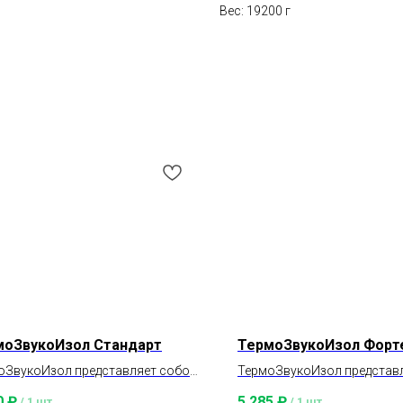
Вес: 19200 г
моЗвукоИзол Стандарт
ТермоЗвукоИзол Форт
оЗвукоИзол представляет собой
ТермоЗвукоИзол представ
слойный звукоизолирующий и
трехслойный звукоизолир
0
₽
5 285
₽
/
1 шт
/
1 шт