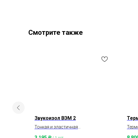
Смотрите также
Звукоизол ВЭМ 2
Тер
ляет
Тонкая и эластичная
Терм
вую плиту
звукоизоляционная мембрана
трех
3 195
₽
8 80
/
1 шт