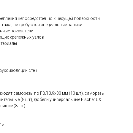
репления непосредственно к несущей поверхности
нтажа, не требуются специальные навыки
нные показатели
щих крепежных узлов
атериалы
вукоизоляции стен
входят саморезы по ГВЛ 3,9х30 мм (10 шт), саморезы
нительные (8 шт), дюбели универсальные Fischer UX
асящие (8 шт)
ль