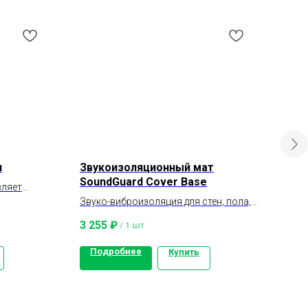
и
Звукоизоляционный мат
Тер
SoundGuard Cover Base
чер
вляет
вую плиту
Звуко-виброизоляция для стен, пола,
Терм
потолка
высо
3 255
₽
11 
/
1 шт
огню
для 
Подробнее
По
Купить
высо
безо