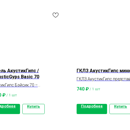
ль АкустикГипс /
ГКЛЗ АкустикГипс мин
sticGyps Basic 70
ГКЛЗ АкустикГипс предста
тикГипс Бэйсик 70 –
собой строительную гипсо
740
₽
/
1 шт
оизоляционная сэндвич-панель
премиум-класса.
0
₽
/
1 шт
нейки TM AcousticGyps.
дробнее
Подробнее
Купить
Купить