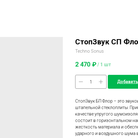
СтопЗвук СП Фл
Techno Sonus
2 470
₽
/
1 шт
Добавить
СтопЗвук БП Флор – это звук
штапельной стеклоплиты. При
качестве упругого шумоизоля
состоит в горизонтальном на
жесткость материала и обесп
ударного и воздушного шума 