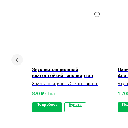
Звукоизоляционный
Пане
влагостойкий гипсокартон
Acou
хслойный
Gipsofon 2,5м
иал,
Звукоизоляционный гипсокартон.
Акус
Размер: 2500x1200x12,5мм
звук
870
₽
1 70
/
1 шт
из ли
Подробнее
По
Купить